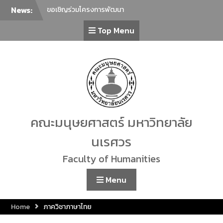
News:
ขอเชิญร่วมโครงการพัฒนา
ภาษาเพื่อยกระดับภาษาไทยสู่
Top Menu
นานาชาติ ครั้งที่ 2 ในหัวข้อ “การ
ล่าม การแปลภาษาไทยในฐานะ
ภาษาต่างประเทศกับการ
สื่อสารร่วมสมัย”
ภาควิชาศิลปะการแสดง คณะ
มนุษยศาสตร์ มหาวิทยาลัย
นเรศวร ขอเชิญทุกท่านร่วมรับ
ชม การแสดงรำเดี่ยวมาตรฐาน
ทางด้านนาฏศิลป์ไทย ประจำปี
คณะมนุษยศาสตร์ มหาวิทยาลัย
2569 โดยนิสิตชั้นปีที่ 4 สาขา
วิชานาฏศิลป์ไทย จำนวน 23 ชุด
นเรศวร
การแสดง
ขอเชิญเข้าร่วมกิจกรรม Lunch
Faculty of Humanities
Talk คณะมนุษยศาสตร์
คณะมนุษยศาสตร์ มหาวิทยาลัย
Menu
นเรศวร ขอเชิญชวนผู้สนใจร่วม
กิจกรรม “โครงการเชิดชูเกียรติ
Home
ภาควิชาภาษาไทย
ศิลปินท้องถิ่น”
ขอเชิญร่วมทำบุญตักบาตร