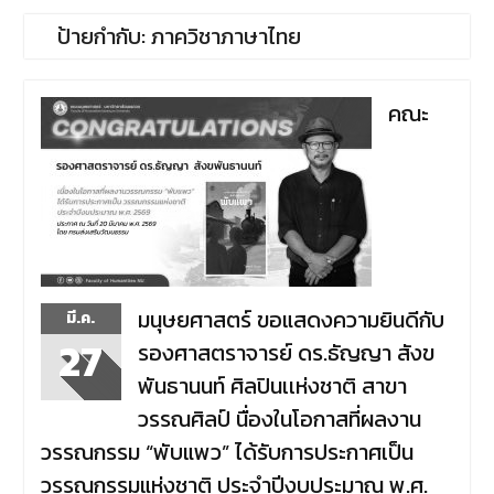
ข้าวสารอาหารแห้ง
เนื่องใน
ป้ายกำกับ:
ภาควิชาภาษาไทย
โอกาสครบรอบ 36 ปี วันคล้าย
วันสถาปนาคณะมนุษยศาสตร์
มหาวิทยาลัยนเรศวร ด้วยการ
ร่วมทำบุญตักบาตรแด่พระภิกษุ
คณะ
สงฆ์และสามเณร จำนวน 36 รูป
มนุษยศาสตร์ ขอแสดงความยินดีกับ
มี.ค.
27
รองศาสตราจารย์ ดร.ธัญญา สังข
พันธานนท์ ศิลปินเเห่งชาติ สาขา
วรรณศิลป์ นื่องในโอกาสที่ผลงาน
วรรณกรรม “พับแพว” ได้รับการประกาศเป็น
วรรณกรรมแห่งชาติ ประจำปีงบประมาณ พ.ศ.