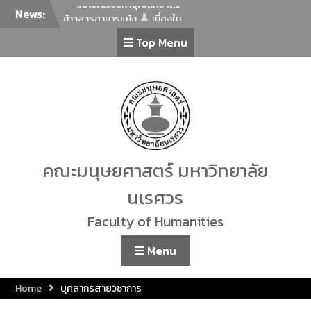
News:
ขอเชิญร่วมโครงการพัฒนา
ภาษาเพื่อยกระดับภาษาไทยสู่
Top Menu
นานาชาติ ครั้งที่ 2 ในหัวข้อ “การ
ล่าม การแปลภาษาไทยในฐานะ
ภาษาต่างประเทศกับการ
สื่อสารร่วมสมัย”
ภาควิชาศิลปะการแสดง คณะ
มนุษยศาสตร์ มหาวิทยาลัย
นเรศวร ขอเชิญทุกท่านร่วมรับ
ชม การแสดงรำเดี่ยวมาตรฐาน
ทางด้านนาฏศิลป์ไทย ประจำปี
คณะมนุษยศาสตร์ มหาวิทยาลัย
2569 โดยนิสิตชั้นปีที่ 4 สาขา
วิชานาฏศิลป์ไทย จำนวน 23 ชุด
นเรศวร
การแสดง
ขอเชิญเข้าร่วมกิจกรรม Lunch
Faculty of Humanities
Talk คณะมนุษยศาสตร์
คณะมนุษยศาสตร์ มหาวิทยาลัย
Menu
นเรศวร ขอเชิญชวนผู้สนใจร่วม
กิจกรรม “โครงการเชิดชูเกียรติ
Home
บุคลากรสายวิชาการ
ศิลปินท้องถิ่น”
ขอเชิญร่วมทำบุญตักบาตร