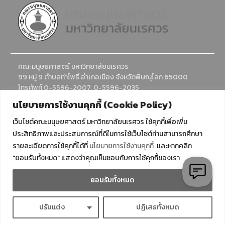
คณะมนุษยศาสตร์ มหาวิทยาลัยนเรศวร
99 หมู่ 9 ตำบลท่าโพธิ์ อำเภอเมือง จังหวัดพิษณุโลก 65000
โทรศัพท์ 0-5596-2007, 0-5596-2035
อีเมล : humanadmission@nu.ac.th
นโยบายการใช้งานคุกกี้ (Cookie Policy)
เว็บไซต์คณะมนุษยศาสตร์ มหาวิทยาลัยนเรศวร ใช้คุกกี้เพื่อเพิ่ม
ประสิทธิภาพและประสบการณ์ที่ดีในการใช้เว็บไซต์ท่านสามารถศึกษา
รายละเอียดการใช้คุกกี้ได้ที่
นโยบายการใช้งานคุกกี้
และหากคลิก
"ยอมรับทั้งหมด" แสดงว่าคุณเห็นชอบกับการใช้คุกกี้ของเรา
ยอมรับทั้งหมด
Copyright © All rights reserved. 2024 มหาวิทยาลัยนเรศวร
Naresuan University Powered by CITCOMS
ปรับแต่ง
ปฏิเสธทั้งหมด
สีปกติ
University Hub by
WEN Themes