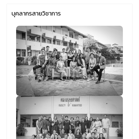
ข้าวสารอาหารแห้ง
เนื่องใน
โอกาสครบรอบ 36 ปี วันคล้าย
บุคลากรสายวิชาการ
วันสถาปนาคณะมนุษยศาสตร์
มหาวิทยาลัยนเรศวร ด้วยการ
ร่วมทำบุญตักบาตรแด่พระภิกษุ
สงฆ์และสามเณร จำนวน 36 รูป