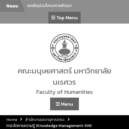
News:
ขอเชิญร่วมโครงการพัฒนา
ภาษาเพื่อยกระดับภาษาไทยสู่
Top Menu
นานาชาติ ครั้งที่ 2 ในหัวข้อ “การ
ล่าม การแปลภาษาไทยในฐานะ
ภาษาต่างประเทศกับการ
สื่อสารร่วมสมัย”
ภาควิชาศิลปะการแสดง คณะ
มนุษยศาสตร์ มหาวิทยาลัย
นเรศวร ขอเชิญทุกท่านร่วมรับ
ชม การแสดงรำเดี่ยวมาตรฐาน
ทางด้านนาฏศิลป์ไทย ประจำปี
คณะมนุษยศาสตร์ มหาวิทยาลัย
2569 โดยนิสิตชั้นปีที่ 4 สาขา
วิชานาฏศิลป์ไทย จำนวน 23 ชุด
นเรศวร
การแสดง
ขอเชิญเข้าร่วมกิจกรรม Lunch
Faculty of Humanities
Talk คณะมนุษยศาสตร์
คณะมนุษยศาสตร์ มหาวิทยาลัย
Menu
นเรศวร ขอเชิญชวนผู้สนใจร่วม
กิจกรรม “โครงการเชิดชูเกียรติ
Home
สำนักงานเลขานุการคณะ
ศิลปินท้องถิ่น”
การจัดการความรู้ (Knowledge Management: KM)
ขอเชิญร่วมทำบุญตักบาตร