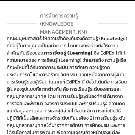
ข้าวสารอาหารแห้ง
เนื่องใน
โอกาสครบรอบ 36 ปี วันคล้าย
การจัดการความรู้
วันสถาปนาคณะมนุษยศาสตร์
(KNOWLEDGE
มหาวิทยาลัยนเรศวร ด้วยการ
ร่วมทำบุญตักบาตรแด่พระภิกษุ
MANAGEMENT: KM)
สงฆ์และสามเณร จำนวน 36 รูป
คณะมนุษยศาสตร์ ให้ความสำคัญกับองค์ความรู้ (Knowledge)
ที่มีอยู่ในตัวบุคคลเป็นอย่างมาก โดยเฉพาะอย่างยิ่งให้ความ
สำคัญกับเรื่องของ
การเรียนรู้ (
Learning)
ซึ่ง EdPEx ได้ให้
ความหมายของ การเรียนรู้ (Learning) ว่าหมายถึง ความรู้หรือ
ทักษะใหม่ที่ได้รับจากการประเมิน การศึกษา ความรู้จาก
ประสบการณ์ และการสร้างนวัตกรรม นอกเหนือจากการมุ่งเน้น
การเรียนรู้ของผู้เรียน ในเกณฑ์ EdPEx นี้ ยังได้เน้นถึงการเรียน
รู้ในสองรูปแบบที่แตกต่างกัน คือ การเรียนรู้ระดับองค์กรและ
กลุ่มบุคลากร/บุคคล โดย 1) การเรียนรู้ระดับองค์กรได้มาจาก
การวิจัยและพัฒนา วงจรการประเมินและการปรับปรุง ความคิด
และข้อมูลจากบุคลากรและผู้มีส่วนได้ส่วนเสีย การแบ่งปันวิธี
ปฏิบัติที่เป็นเลิศและการจัดระดับเทียบเคียง 2) การเรียนรู้ระดับ
กลุ่มบุคลากร/บุคคลได้มาจากการศึกษา การฝึกอบรม และการ
ได้รับโอกาสในการพัฒนาเพื่อความเจริญก้าวหน้าของแต่ละ