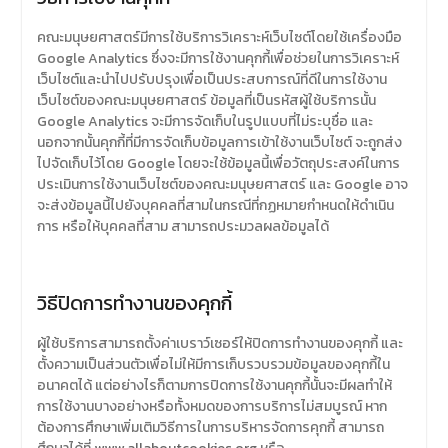
คณะมนุษยศาสตร์มีการใช้บริการวิเคราะห์เว็บไซต์โดยใช้เครื่องมือ
Google Analytics ซึ่งจะมีการใช้งานคุกกี้เพื่อช่วยในการวิเคราะห์
เว็บไซต์และนำไปปรับปรุงเพื่อเป็นประสบการณ์ที่ดีในการใช้งาน
เว็บไซต์ของคณะมนุษยศาสตร์ ข้อมูลที่เป็นรหัสผู้ใช้บริการนั้น
Google Analytics จะมีการจัดเก็บในรูปแบบที่ไม่ระบุชื่อ และ
นอกจากนั้นคุกกี้ที่มีการจัดเก็บข้อมูลการเข้าใช้งานเว็บไซต์ จะถูกส่ง
ไปจัดเก็บไว้โดย Google โดยจะใช้ข้อมูลนี้เพื่อวัตถุประสงค์ในการ
ประเมินการใช้งานเว็บไซต์ของคณะมนุษยศาสตร์ และ Google อาจ
จะส่งข้อมูลนี้ไปยังบุคคลที่สามในกรณีที่กฏหมายกำหนดให้ดำเนิน
การ หรือให้บุคคลที่สาม สามารถประมวลผลข้อมูลได้
วิธีปิดการทำงานของคุกกี้
ผู้ใช้บริการสามารถตั้งค่าเบราว์เซอร์ให้ปิดการทำงานของคุกกี้ และ
ตั้งความเป็นส่วนตัวเพื่อไม่ให้มีการเก็บรวบรวมข้อมูลของคุกกี้ใน
อนาคตได้ แต่อย่างไรก็ตามการปิดการใช้งานคุกกี้นั้นจะมีผลทำให้
การใช้งานบางอย่างหรือทั้งหมดของการบริการไม่สมบูรณ์ หาก
ต้องการศึกษาเพิ่มเติมวิธีการในการบริหารจัดการคุกกี้ สามารถ