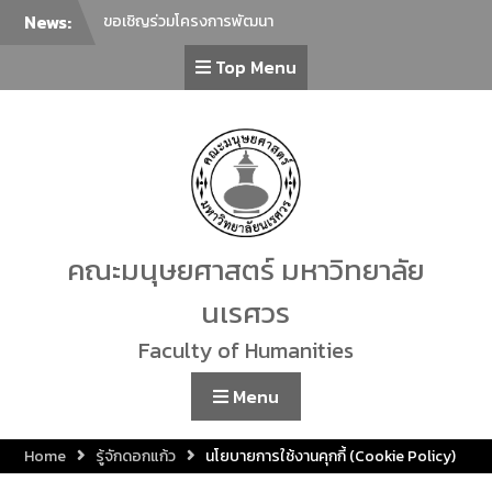
News:
ขอเชิญร่วมโครงการพัฒนา
ภาษาเพื่อยกระดับภาษาไทยสู่
Top Menu
นานาชาติ ครั้งที่ 2 ในหัวข้อ “การ
ล่าม การแปลภาษาไทยในฐานะ
ภาษาต่างประเทศกับการ
สื่อสารร่วมสมัย”
ภาควิชาศิลปะการแสดง คณะ
มนุษยศาสตร์ มหาวิทยาลัย
นเรศวร ขอเชิญทุกท่านร่วมรับ
ชม การแสดงรำเดี่ยวมาตรฐาน
ทางด้านนาฏศิลป์ไทย ประจำปี
คณะมนุษยศาสตร์ มหาวิทยาลัย
2569 โดยนิสิตชั้นปีที่ 4 สาขา
วิชานาฏศิลป์ไทย จำนวน 23 ชุด
นเรศวร
การแสดง
ขอเชิญเข้าร่วมกิจกรรม Lunch
Faculty of Humanities
Talk คณะมนุษยศาสตร์
คณะมนุษยศาสตร์ มหาวิทยาลัย
Menu
นเรศวร ขอเชิญชวนผู้สนใจร่วม
กิจกรรม “โครงการเชิดชูเกียรติ
Home
รู้จักดอกแก้ว
นโยบายการใช้งานคุกกี้ (Cookie Policy)
ศิลปินท้องถิ่น”
ขอเชิญร่วมทำบุญตักบาตร