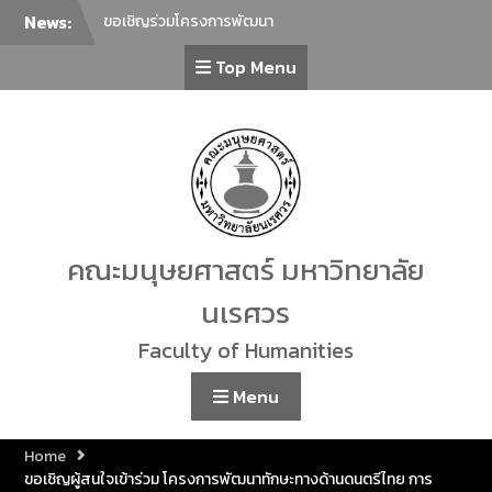
News:
ขอเชิญร่วมโครงการพัฒนา
ภาษาเพื่อยกระดับภาษาไทยสู่
Top Menu
นานาชาติ ครั้งที่ 2 ในหัวข้อ “การ
ล่าม การแปลภาษาไทยในฐานะ
ภาษาต่างประเทศกับการ
สื่อสารร่วมสมัย”
ภาควิชาศิลปะการแสดง คณะ
มนุษยศาสตร์ มหาวิทยาลัย
นเรศวร ขอเชิญทุกท่านร่วมรับ
ชม การแสดงรำเดี่ยวมาตรฐาน
ทางด้านนาฏศิลป์ไทย ประจำปี
คณะมนุษยศาสตร์ มหาวิทยาลัย
2569 โดยนิสิตชั้นปีที่ 4 สาขา
วิชานาฏศิลป์ไทย จำนวน 23 ชุด
นเรศวร
การแสดง
ขอเชิญเข้าร่วมกิจกรรม Lunch
Faculty of Humanities
Talk คณะมนุษยศาสตร์
คณะมนุษยศาสตร์ มหาวิทยาลัย
Menu
นเรศวร ขอเชิญชวนผู้สนใจร่วม
กิจกรรม “โครงการเชิดชูเกียรติ
Home
ศิลปินท้องถิ่น”
ขอเชิญผู้สนใจเข้าร่วม โครงการพัฒนาทักษะทางด้านดนตรีไทย การ
ขอเชิญร่วมทำบุญตักบาตร