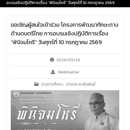
อบรมเชิงปฏิบัติการเรื่อง “พินิจมโหรี“ วันศุกร์ที่ 10 กรกฎาคม 2569
ข้าวสารอาหารแห้ง
เนื่องใน
โอกาสครบรอบ 36 ปี วันคล้าย
วันสถาปนาคณะมนุษยศาสตร์
มหาวิทยาลัยนเรศวร ด้วยการ
ขอเชิญผู้สนใจเข้าร่วม โครงการพัฒนาทักษะทาง
ร่วมทำบุญตักบาตรแด่พระภิกษุ
ด้านดนตรีไทย การอบรมเชิงปฏิบัติการเรื่อง
สงฆ์และสามเณร จำนวน 36 รูป
“พินิจมโหรี“ วันศุกร์ที่ 10 กรกฎาคม 2569
2026/05/28
Webmaster
ข่าวการศึกษา
,
ข่าวประชาสัมพันธ์