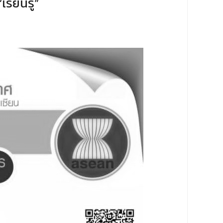
ียนรู้”