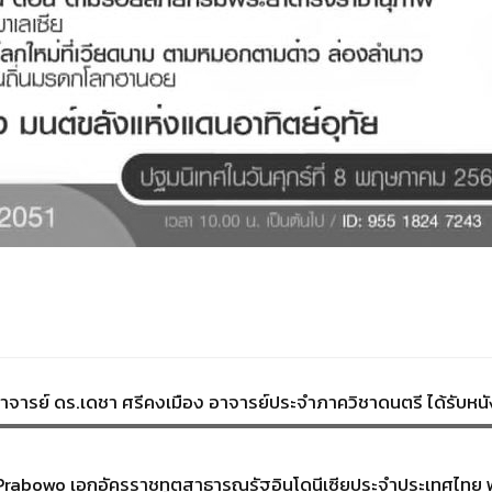
จารย์ ดร.เดชา ศรีคงเมือง อาจารย์ประจำภาควิชาดนตรี ได้รับหนั
ri Prabowo เอกอัครราชทูตสาธารณรัฐอินโดนีเซียประจำประเทศไ