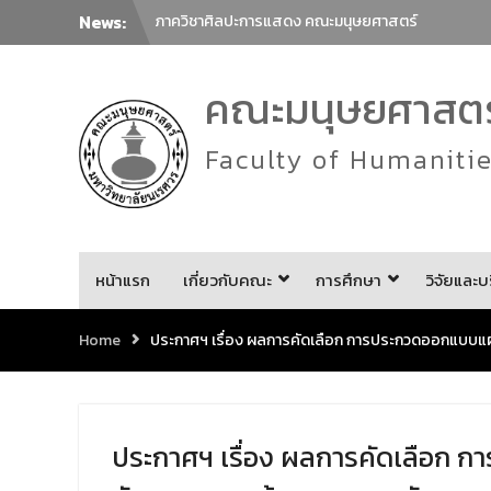
News:
ภาควิชาศิลปะการแสดง คณะมนุษยศาสตร์
มหาวิทยาลัยนเรศวร ขอเชิญทุกท่านร่วมรับชม
การแสดงรำเดี่ยวมาตรฐานทางด้านนาฏศิลป์
คณะมนุษยศาสตร์
ไทย ประจำปี 2569 โดยนิสิตชั้นปีที่ 4 สาขาวิชา
นาฏศิลป์ไทย จำนวน 23 ชุดการแสดง
ขอเชิญเข้าร่วมกิจกรรม Lunch Talk คณะ
Faculty of Humaniti
มนุษยศาสตร์
คณะมนุษยศาสตร์ มหาวิทยาลัยนเรศวร ขอเชิญ
ชวนผู้สนใจร่วมกิจกรรม “โครงการเชิดชูเกียรติ
ศิลปินท้องถิ่น”
ขอเชิญร่วมทำบุญตักบาตรข้าวสารอาหาร
แห้ง
เนื่องในโอกาสครบรอบ 36 ปี วันคล้าย
หน้าแรก
เกี่ยวกับคณะ
การศึกษา
วิจัยและบ
วันสถาปนาคณะมนุษยศาสตร์ มหาวิทยาลัย
นเรศวร ด้วยการร่วมทำบุญตักบาตรแด่พระภิกษุ
Home
ประกาศฯ เรื่อง ผลการคัดเลือก การประกวดออกแบบแผนท
สงฆ์และสามเณร จำนวน 36 รูป
ขอเชิญร่วมโครงการพัฒนาภาษาเพื่อยกระดับ
ภาษาไทยสู่นานาชาติ ครั้งที่ 2 ในหัวข้อ “การล่าม
การแปลภาษาไทยในฐานะภาษาต่างประเทศกับ
การสื่อสารร่วมสมัย”
ประกาศฯ เรื่อง ผลการคัดเลือก 