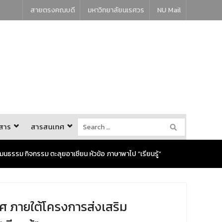
สายตรงคณบดี
มหาวิทยาลัยนเรศวร
NU Mail
วสาร
สารสนเทศ
รรม กิจกรรม ตะลุยอาเซียน หัวข้อ ภาษาพาไป “เรียนรู้”
ศ ภายใต้โครงการส่งเสริม