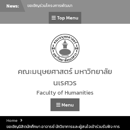
News:
ขอเชิญร่วมโครงการพัฒนา
ภาษาเพื่อยกระดับภาษาไทยสู่
Top Menu
นานาชาติ ครั้งที่ 2 ในหัวข้อ “การ
ล่าม การแปลภาษาไทยในฐานะ
ภาษาต่างประเทศกับการ
สื่อสารร่วมสมัย”
ภาควิชาศิลปะการแสดง คณะ
มนุษยศาสตร์ มหาวิทยาลัย
นเรศวร ขอเชิญทุกท่านร่วมรับ
ชม การแสดงรำเดี่ยวมาตรฐาน
ทางด้านนาฏศิลป์ไทย ประจำปี
คณะมนุษยศาสตร์ มหาวิทยาลัย
2569 โดยนิสิตชั้นปีที่ 4 สาขา
วิชานาฏศิลป์ไทย จำนวน 23 ชุด
นเรศวร
การแสดง
ขอเชิญเข้าร่วมกิจกรรม Lunch
Faculty of Humanities
Talk คณะมนุษยศาสตร์
คณะมนุษยศาสตร์ มหาวิทยาลัย
Menu
นเรศวร ขอเชิญชวนผู้สนใจร่วม
กิจกรรม “โครงการเชิดชูเกียรติ
Home
ศิลปินท้องถิ่น”
ขอเชิญนิสิตนักศึกษา อาจารย์ นักวิชาการและผู้สนใจเข้าร่วมรับฟัง การ
ขอเชิญร่วมทำบุญตักบาตร