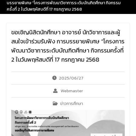
บรรยายพิเศษ “โครงการพัฒนาวิชาการระดับบัณฑิตศึกษา กิจกรรม
ข้าวสารอาหารแห้ง
เนื่องใน
ครั้งที่ 2 ในวันพฤหัสบดีที่ 17 กรกฎาคม 2568
โอกาสครบรอบ 36 ปี วันคล้าย
วันสถาปนาคณะมนุษยศาสตร์
มหาวิทยาลัยนเรศวร ด้วยการ
ร่วมทำบุญตักบาตรแด่พระภิกษุ
ขอเชิญนิสิตนักศึกษา อาจารย์ นักวิชาการและผู้
สงฆ์และสามเณร จำนวน 36 รูป
สนใจเข้าร่วมรับฟัง การบรรยายพิเศษ “โครงการ
พัฒนาวิชาการระดับบัณฑิตศึกษา กิจกรรมครั้งที่
2 ในวันพฤหัสบดีที่ 17 กรกฎาคม 2568
2025/06/27
Webmaster
ข่าวการศึกษา