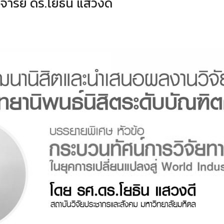
ารย์ ดร.โยธิน แสวงดี