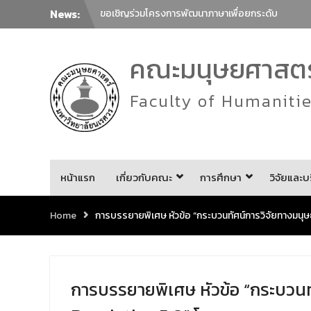
News:
ขอเชิญร่วมโครงการพัฒนาภาษาเพื่อยกระดับ
ภาษาไทยสู่นานาชาติ ครั้งที่ 2 ในหัวข้อ “การล่าม
การแปลภาษาไทยในฐานะภาษาต่างประเทศกับ
คณะมนุษยศาสตร์
การสื่อสารร่วมสมัย”
ภาควิชาศิลปะการแสดง คณะมนุษยศาสตร์
มหาวิทยาลัยนเรศวร ขอเชิญทุกท่านร่วมรับชม
Faculty of Humaniti
การแสดงรำเดี่ยวมาตรฐานทางด้านนาฏศิลป์
ไทย ประจำปี 2569 โดยนิสิตชั้นปีที่ 4 สาขาวิชา
นาฏศิลป์ไทย จำนวน 23 ชุดการแสดง
ขอเชิญเข้าร่วมกิจกรรม Lunch Talk คณะ
มนุษยศาสตร์
คณะมนุษยศาสตร์ มหาวิทยาลัยนเรศวร ขอเชิญ
หน้าแรก
เกี่ยวกับคณะ
การศึกษา
วิจัยและบ
ชวนผู้สนใจร่วมกิจกรรม “โครงการเชิดชูเกียรติ
ศิลปินท้องถิ่น”
Home
การบรรยายพิเศษ หัวข้อ “กระบวนทัศน์การวิจัยทางมนุ
ขอเชิญร่วมทำบุญตักบาตรข้าวสารอาหาร
แห้ง
เนื่องในโอกาสครบรอบ 36 ปี วันคล้าย
วันสถาปนาคณะมนุษยศาสตร์ มหาวิทยาลัย
นเรศวร ด้วยการร่วมทำบุญตักบาตรแด่พระภิกษุ
สงฆ์และสามเณร จำนวน 36 รูป
การบรรยายพิเศษ หัวข้อ “กระบวนท