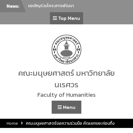
News:
ขอเชิญร่วมโครงการพัฒนา
ภาษาเพื่อยกระดับภาษาไทยสู่
Top Menu
นานาชาติ ครั้งที่ 2 ในหัวข้อ “การ
ล่าม การแปลภาษาไทยในฐานะ
ภาษาต่างประเทศกับการ
สื่อสารร่วมสมัย”
ภาควิชาศิลปะการแสดง คณะ
มนุษยศาสตร์ มหาวิทยาลัย
นเรศวร ขอเชิญทุกท่านร่วมรับ
ชม การแสดงรำเดี่ยวมาตรฐาน
ทางด้านนาฏศิลป์ไทย ประจำปี
คณะมนุษยศาสตร์ มหาวิทยาลัย
2569 โดยนิสิตชั้นปีที่ 4 สาขา
วิชานาฏศิลป์ไทย จำนวน 23 ชุด
นเรศวร
การแสดง
ขอเชิญเข้าร่วมกิจกรรม Lunch
Faculty of Humanities
Talk คณะมนุษยศาสตร์
คณะมนุษยศาสตร์ มหาวิทยาลัย
Menu
นเรศวร ขอเชิญชวนผู้สนใจร่วม
กิจกรรม “โครงการเชิดชูเกียรติ
Home
คณะมนุษยศาสตร์ขอความร่วมมือ คัดแยกขยะก่อนทิ้ง
ศิลปินท้องถิ่น”
ขอเชิญร่วมทำบุญตักบาตร