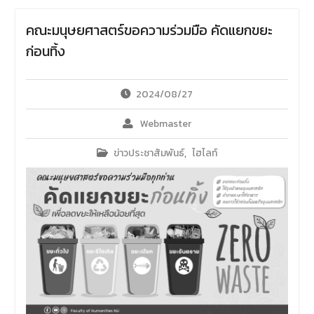
ข้าวสารอาหารแห้ง
เนื่องใน
โอกาสครบรอบ 36 ปี วันคล้าย
คณะมนุษยศาสตร์ขอความร่วมมือ คัดแยกขยะ
วันสถาปนาคณะมนุษยศาสตร์
ก่อนทิ้ง
มหาวิทยาลัยนเรศวร ด้วยการ
ร่วมทำบุญตักบาตรแด่พระภิกษุ
สงฆ์และสามเณร จำนวน 36 รูป
2024/08/27
Webmaster
ข่าวประชาสัมพันธ์
,
ไฮไลท์