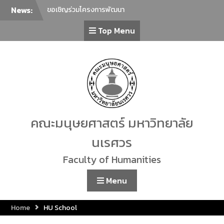
News:
ขอเชิญร่วมโครงการพัฒนา
ภาษาเพื่อยกระดับภาษาไทยสู่
Top Menu
นานาชาติ ครั้งที่ 2 ในหัวข้อ “การ
ล่าม การแปลภาษาไทยในฐานะ
ภาษาต่างประเทศกับการ
สื่อสารร่วมสมัย”
ภาควิชาศิลปะการแสดง คณะ
มนุษยศาสตร์ มหาวิทยาลัย
นเรศวร ขอเชิญทุกท่านร่วมรับ
ชม การแสดงรำเดี่ยวมาตรฐาน
ทางด้านนาฏศิลป์ไทย ประจำปี
คณะมนุษยศาสตร์ มหาวิทยาลัย
2569 โดยนิสิตชั้นปีที่ 4 สาขา
วิชานาฏศิลป์ไทย จำนวน 23 ชุด
นเรศวร
การแสดง
ขอเชิญเข้าร่วมกิจกรรม Lunch
Faculty of Humanities
Talk คณะมนุษยศาสตร์
คณะมนุษยศาสตร์ มหาวิทยาลัย
Menu
นเรศวร ขอเชิญชวนผู้สนใจร่วม
กิจกรรม “โครงการเชิดชูเกียรติ
Home
HU School
ศิลปินท้องถิ่น”
ขอเชิญร่วมทำบุญตักบาตร