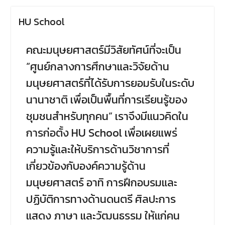
ข้าวสารอาหารแห้ง
เนื่องใน
โอกาสครบรอบ 36 ปี วันคล้าย
HU School
วันสถาปนาคณะมนุษยศาสตร์
มหาวิทยาลัยนเรศวร ด้วยการ
คณะมนุษยศาสตร์มีวิสัยทัศน์ที่จะเป็น
ร่วมทำบุญตักบาตรแด่พระภิกษุ
สงฆ์และสามเณร จำนวน 36 รูป
“ศูนย์กลางการศึกษาและวิจัยด้าน
มนุษยศาสตร์ที่ได้รับการยอมรับในระดับ
นานาชาติ เพื่อเป็นพื้นที่การเรียนรู้ของ
ชุมชนสำหรับทุกคน” เราจึงมีแนวคิดใน
การก่อตั้ง HU School เพื่อเผยแพร่
ความรู้และให้บริการด้านวิชาการที่
เกี่ยวข้องกับองค์ความรู้ด้าน
มนุษยศาสตร์ อาทิ การฝึกอบรมและ
ปฏิบัติการทางด้านดนตรี ศิลปะการ
แสดง ภาษา และวัฒนธรรม ให้แก่คน